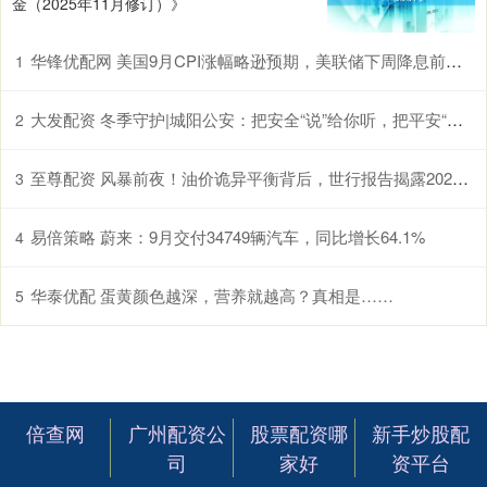
金（2025年11月修订）》
华锋优配网 美国9月CPI涨幅略逊预期，美联储下周降息前景更加明朗
1
大发配资 冬季守护|城阳公安：把安全“说”给你听，把平安“送”到你身边
2
至尊配资 风暴前夜！油价诡异平衡背后，世行报告揭露2026年“供需鸿沟”
3
易倍策略 蔚来：9月交付34749辆汽车，同比增长64.1%
4
华泰优配 蛋黄颜色越深，营养就越高？真相是……
5
倍查网
广州配资公
股票配资哪
新手炒股配
司
家好
资平台