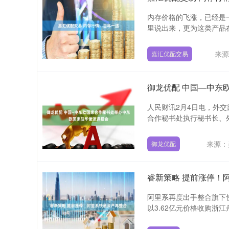
内存价格的飞涨，已经是一个
里说出来，更为这类产品在
来源
嘉汇优配交易
御龙优配 中国—中东
人民财讯2月4日电，外交
合作秘书处执行秘书长、外
来源：
御龙优配
睿新策略 提前涨停！
阿里系再度出手整合旗下快
以3.62亿元价格收购浙江丹
上证指数
3940.04
4.40
2.13%
39.68
1.