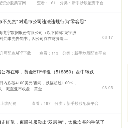
配资炒股票官网
查看：
161
分类：
新手炒股配资平台
市不免责” 对退市公司违法违规行为“零容忍”
上海龙宇数据股份有限公司（以下简称“龙宇股
03-17
处罚事先告知书，因公司存在财务造....
升网配资APP下载
查看：
113
分类：
新手炒股配资平台
公布在即，黄金ETF华夏（518850）盘中转跌
日内跌破4100美元/盎司，跌幅超过1.00%，
03-05
，截至亚市收盘，黄金....
益上线配资
查看：
187
分类：
新手炒股配资平台
面走红毯，束腰礼服勒出“双层胸”，太像坎爷的手笔了