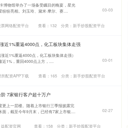
斯卡博物馆举办了一场备受瞩目的晚宴，星光
03-03
纷纷亮相。刘玉玲、黛米·摩尔、赛....
股票网络配资平台
查看：
132
分类：
新手炒股配资平台
涨近1%重返4000点，化工板块集体走强
涨近1%重返4000点，化工板块集体走强）
03-01
1%，重回4000点上方，....
所配资APP下载
查看：
165
分类：
新手炒股配资平台
台阶 7家银行客户超十万户
度更上一层楼。随着上市银行三季报披露完
02-27
面，截至今年9月末，已经有7家上市银....
：益配资官网
查看：
158
分类：
新手炒股配资平台