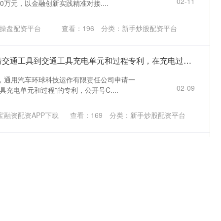
02-11
00万元，以金融创新实践精准对接....
操盘配资平台
查看：
196
分类：
新手炒股配资平台
开源策略 通用汽车申请交通工具到交通工具充电单元和过程专利，在充电过程期间实现充电电流从供体到受体的选择性卸载
，通用汽车环球科技运作有限责任公司申请一
02-09
充电单元和过程”的专利，公开号C....
宝融资配资APP下载
查看：
169
分类：
新手炒股配资平台
减亏3259亿—4559亿元，三大航扭亏进入冲刺阶段
航、南航相继发布2025年度业绩预报。报告期
02-07
45.59亿元。其中，....
垒富优配官网
查看：
173
分类：
新手炒股配资平台