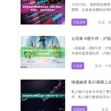
10月19日，洛杉矶的奥
熠熠，众多娱乐圈的女明星
来源：
常盈股票
云管家 A股午评：沪指
（原标题：A股午评：沪指
市场早盘震荡拉升，沪指涨近
来源：中财
云管家
镕盛融资 私行规模上
私人银行业务今年前三季
毕，私人银行数据也浮出水
来源
镕盛融资