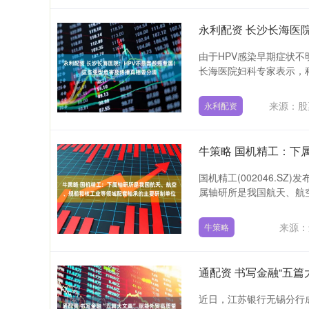
由于HPV感染早期症状
长海医院妇科专家表示，科
来源：股
永利配资
国机精工(002046.S
属轴研所是我国航天、航空
来源：
牛策略
近日，江苏银行无锡分行