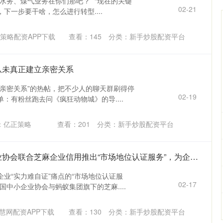
“水务、煤气业务在你们那吧？” “现在的关键
02-21
下一步要干啥，怎么进行转型....
策略配资APP下载
查看：
145
分类：
新手炒股配资平台
从未真正建立亲密关系
立亲密关系”的热帖，把不少人的聊天群刷得停
02-19
：有粉丝跑去问《疯狂动物城》的导....
：亿正策略
查看：
201
分类：
新手炒股配资平台
长盈策略 中国中小企业协会联合芝麻企业信用推出“市场地位认证服务”，为企业提供权威“实力身份证”
业“实力难自证”痛点的“市场地位认证服
02-17
国中小企业协会与蚂蚁集团旗下的芝麻....
慧网配资APP下载
查看：
130
分类：
新手炒股配资平台