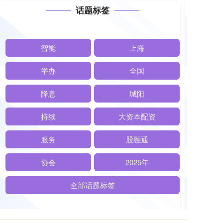
话题标签
智能
上海
举办
全国
降息
城阳
持续
大资本配资
服务
股融通
协会
2025年
全部话题标签