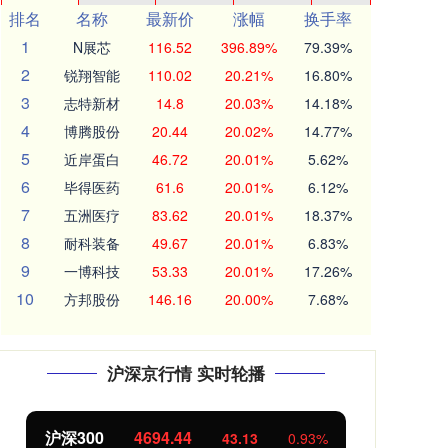
排名
名称
最新价
涨幅
换手率
1
N展芯
116.52
396.89%
79.39%
2
锐翔智能
110.02
20.21%
16.80%
3
志特新材
14.8
20.03%
14.18%
4
博腾股份
20.44
20.02%
14.77%
5
近岸蛋白
46.72
20.01%
5.62%
6
毕得医药
61.6
20.01%
6.12%
7
五洲医疗
83.62
20.01%
18.37%
8
耐科装备
49.67
20.01%
6.83%
9
一博科技
53.33
20.01%
17.26%
10
方邦股份
146.16
20.00%
7.68%
沪深京行情 实时轮播
沪深300
4694.44
北
43.13
0.93%