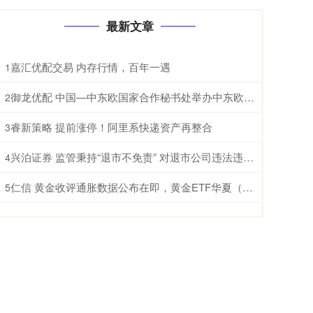
最新文章
嘉汇优配交易 内存行情，百年一遇
1
御龙优配 中国—中东欧国家合作秘书处举办中东欧国家驻华使馆通报会
2
睿新策略 提前涨停！阿里系快递资产再整合
3
兴泊证券 监管秉持“退市不免责” 对退市公司违法违规行为“零容忍”
4
仁信 黄金收评通胀数据公布在即，黄金ETF华夏（518850）盘中转跌
5