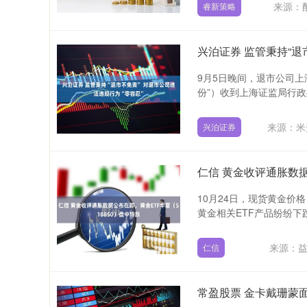
来源：
睿新策略
兴泊证券 监管秉持“退
9月5日晚间，退市公司
份”）收到上海证监局行政
来源：米
兴泊证券
仁信 黄金收评通胀数据
10月24日，现货黄金价格
黄金相关ETF产品纷纷下跌
来源：
仁信
常盈股票 金卡戴珊蒙