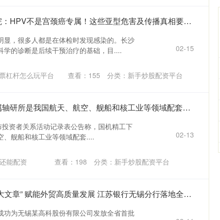
永利配资 长沙长海医院：HPV不是宫颈癌专属！这些亚型危害及传播真相要分清
不明显，很多人都是在体检时发现感染的。长沙
02-15
学的诊断是后续干预治疗的基础，目....
票杠杆怎么玩平台
查看：
155
分类：
新手炒股配资平台
牛策略 国机精工：下属轴研所是我国航天、航空、舰船和核工业等领域配套轴承的主要研制单位
Z)发布投资者关系活动记录表公告称，国机精工下
02-13
、舰船和核工业等领域配套....
还能配资
查看：
198
分类：
新手炒股配资平台
通配资 书写金融“五篇大文章” 赋能外贸高质量发展 江苏银行无锡分行落地全省首批新版“苏贸贷”
成功为无锡某高科股份有限公司发放全省首批