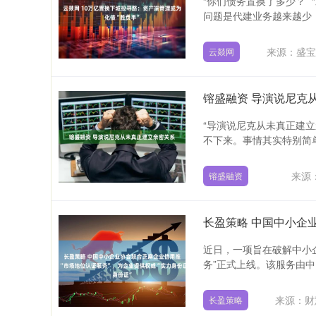
“你们债务置换了多少？” 
问题是代建业务越来越少，
来源：盛宝
云燚网
镕盛融资 导演说尼克
“导演说尼克从未真正建
不下来。事情其实特别简单
来源
镕盛融资
近日，一项旨在破解中小企
务”正式上线。该服务由中
来源：财
长盈策略