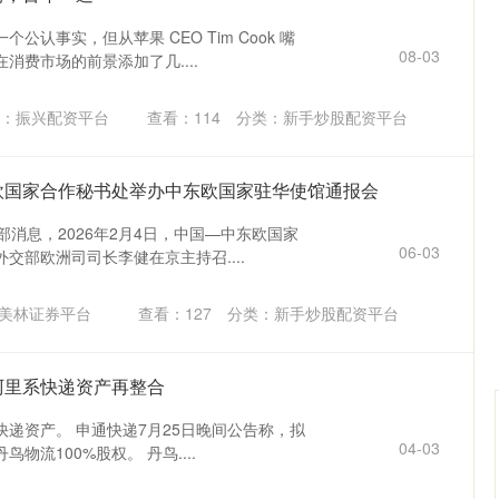
公认事实，但从苹果 CEO Tim Cook 嘴
08-03
消费市场的前景添加了几....
：振兴配资平台
查看：
114
分类：
新手炒股配资平台
欧国家合作秘书处举办中东欧国家驻华使馆通报会
部消息，2026年2月4日，中国—中东欧国家
06-03
交部欧洲司司长李健在京主持召....
美林证券平台
查看：
127
分类：
新手炒股配资平台
阿里系快递资产再整合
递资产。 申通快递7月25日晚间公告称，拟
04-03
鸟物流100%股权。 丹鸟....
深证成指
14311.01
02%
200.89
1.42%