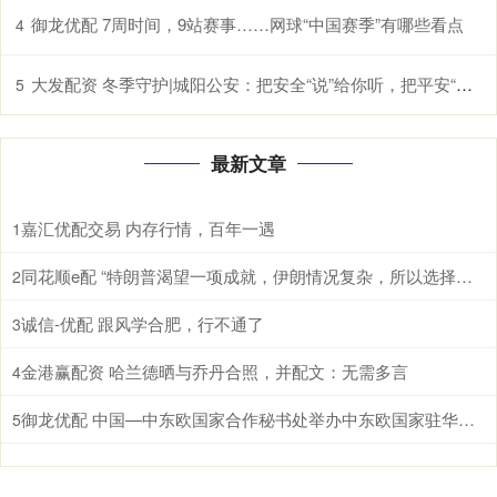
御龙优配 7周时间，9站赛事……网球“中国赛季”有哪些看点
4
大发配资 冬季守护|城阳公安：把安全“说”给你听，把平安“送”到你身边
5
最新文章
嘉汇优配交易 内存行情，百年一遇
1
同花顺e配 “特朗普渴望一项成就，伊朗情况复杂，所以选择了加沙”
2
诚信-优配 跟风学合肥，行不通了
3
金港赢配资 哈兰德晒与乔丹合照，并配文：无需多言
4
御龙优配 中国—中东欧国家合作秘书处举办中东欧国家驻华使馆通报会
5