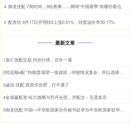
御龙优配 7周时间，9站赛事……网球“中国赛季”有哪些看点
4
配资坊 9月17日齐翔转2上涨0.51%，转股溢价率30.17%
5
最新文章
嘉汇优配交易 内存行情，百年一遇
1
同花顺e配 “特朗普渴望一项成就，伊朗情况复杂，所以选择了加沙”
2
诚信-优配 跟风学合肥，行不通了
3
金港赢配资 哈兰德晒与乔丹合照，并配文：无需多言
4
御龙优配 中国—中东欧国家合作秘书处举办中东欧国家驻华使馆通报会
5